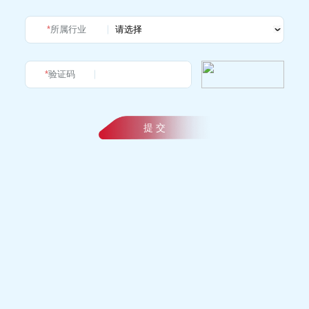
*
所属行业
*
验证码
提 交